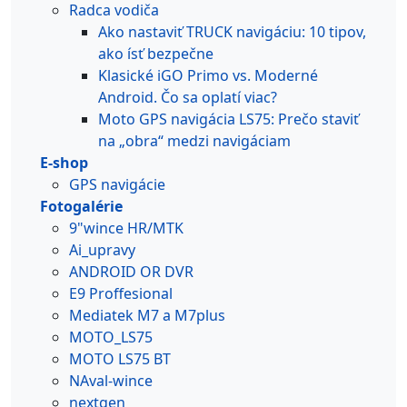
Radca vodiča
Ako nastaviť TRUCK navigáciu: 10 tipov,
ako ísť bezpečne
Klasické iGO Primo vs. Moderné
Android. Čo sa oplatí viac?
Moto GPS navigácia LS75: Prečo staviť
na „obra“ medzi navigáciam
E-shop
GPS navigácie
Fotogalérie
9"wince HR/MTK
Ai_upravy
ANDROID OR DVR
E9 Proffesional
Mediatek M7 a M7plus
MOTO_LS75
MOTO LS75 BT
NAval-wince
nextgen