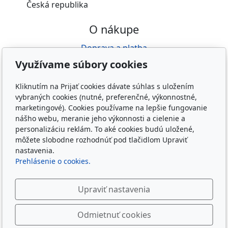
Česká republika
O nákupe
Doprava a platba
Obchodné podmienky
Využívame súbory cookies
GDPR
Reklamácia
Kliknutím na Prijať cookies dávate súhlas s uložením
vybraných cookies (nutné, preferenčné, výkonnostné,
O nás
marketingové). Cookies používame na lepšie fungovanie
nášho webu, meranie jeho výkonnosti a cielenie a
Kdo jsme
personalizáciu reklám. To aké cookies budú uložené,
Kontakty
môžete slobodne rozhodnúť pod tlačidlom Upraviť
nastavenia.
Prehlásenie o cookies.
Upraviť nastavenia
Copyright © 2026 Taygeta Trading s.r.o.
Odmietnuť cookies
materský e-shop