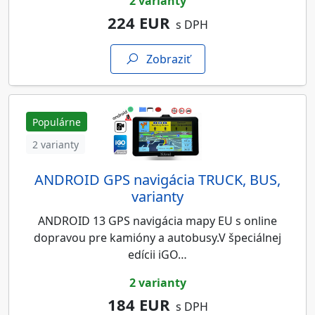
2 varianty
224 EUR
s DPH
Zobraziť
Populárne
2 varianty
ANDROID GPS navigácia TRUCK, BUS,
varianty
ANDROID 13 GPS navigácia mapy EU s online
dopravou pre kamióny a autobusy.V špeciálnej
edícii iGO…
2 varianty
184 EUR
s DPH