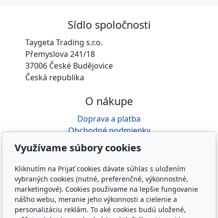
Sídlo spoločnosti
Taygeta Trading s.r.o.
Přemyslova 241/18
37006 České Budějovice
Česká republika
O nákupe
Doprava a platba
Obchodné podmienky
GDPR
Využívame súbory cookies
Reklamácia
Kliknutím na Prijať cookies dávate súhlas s uložením
O nás
vybraných cookies (nutné, preferenčné, výkonnostné,
marketingové). Cookies používame na lepšie fungovanie
Kdo jsme
nášho webu, meranie jeho výkonnosti a cielenie a
Kontakty
personalizáciu reklám. To aké cookies budú uložené,