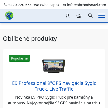
+420 720 554 958 (whatsapp)
info@obchodsnavi.com
Hledání
Me
Předchozí
Dalš
Oblíbené produkty
Populárne
E9 Professional 9"GPS navigácia Sygic
Truck, Live Traffic
Novinka E9 PRO Sygic Truck pre kamióny a
autobusy. Najvýkonnejšia 9" GPS navigácia na trhu