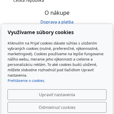
Česká republika
O nákupe
Doprava a platba
Obchodné podmienky
Využívame súbory cookies
GDPR
Reklamácia
Kliknutím na Prijať cookies dávate súhlas s uložením
vybraných cookies (nutné, preferenčné, výkonnostné,
O nás
marketingové). Cookies používame na lepšie fungovanie
nášho webu, meranie jeho výkonnosti a cielenie a
Kdo jsme
personalizáciu reklám. To aké cookies budú uložené,
Kontakty
môžete slobodne rozhodnúť pod tlačidlom Upraviť
nastavenia.
Prehlásenie o cookies.
Upraviť nastavenia
Copyright © 2026 Taygeta Trading s.r.o.
Odmietnuť cookies
materský e-shop