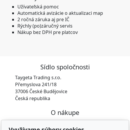
Užívateľská pomoc
Automatická avizácie o aktualizaci map
2 ročná záruka aj pre IČ
Rýchly (po)záručný servis
Nákup bez DPH pre platcov
Sídlo spoločnosti
Taygeta Trading s.r.o.
Přemyslova 241/18
37006 České Budějovice
Česká republika
O nákupe
Doprava a platba
Využívame súbory cookies
Obchodné podmienky