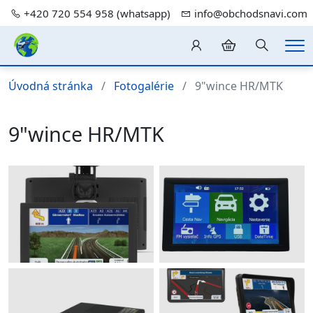
+420 720 554 958 (whatsapp)
info@obchodsnavi.com
Hledání
Me
Úvodná stránka
Fotogalérie
9"wince HR/MTK
9"wince HR/MTK